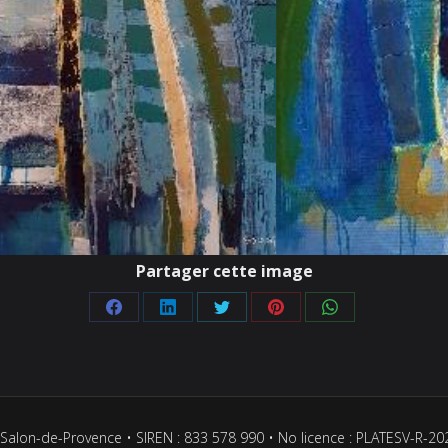
Partager cette image
Partager
Partager
Partager
Partager
Partager
sur
sur
sur
sur
sur
Facebook
LinkedIn
Twitter
Pinterest
WhatsApp
Salon-de-Provence • SIREN : 833 578 990 • No licence : PLATESV-R-2