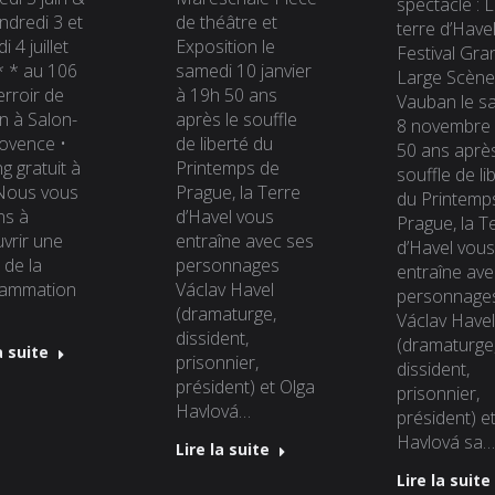
spectacle : 
ndredi 3 et
de théâtre et
terre d’Havel
 4 juillet
Exposition le
Festival Gra
 * au 106
samedi 10 janvier
Large Scène
erroir de
à 19h 50 ans
Vauban le s
n à Salon-
après le souffle
8 novembre 
ovence •
de liberté du
50 ans après
g gratuit à
Printemps de
souffle de li
 Nous vous
Prague, la Terre
du Printemp
ns à
d’Havel vous
Prague, la T
vrir une
entraîne avec ses
d’Havel vous
 de la
personnages
entraîne ave
rammation
Václav Havel
personnage
(dramaturge,
Václav Havel
dissident,
(dramaturge
a suite
prisonnier,
dissident,
président) et Olga
prisonnier,
Havlová…
président) e
Havlová sa…
Lire la suite
Lire la suite