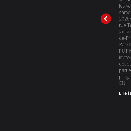
terroir de Janson à
les ve
Salon-de-Provence !
samedi
2026*
Lire la suite
rue T
Janso
de-Pr
Parkin
l’IUT
invito
décou
partie
prog
EN…
Lire l