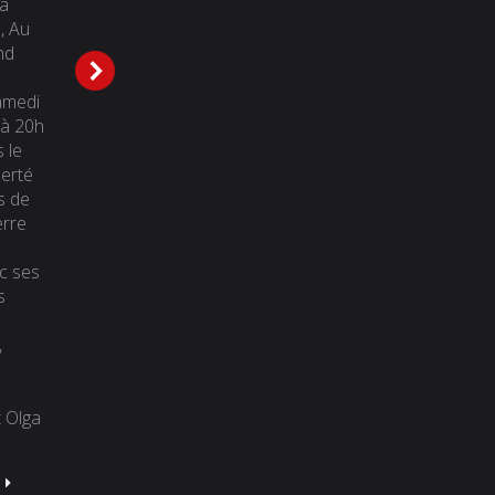
La
spectacle : La
vendredi 4 au
, Au
terre d’Havel, Au
dimanche 6 juillet
nd
Festival ON
2025* * au 106
Caumont-sur-
rue Terroir de
amedi
Durance Jardin
Janson à Salon-
à 20h
Romain le jeudi 31
de-Provence •
 le
juillet à 21h30 50
Parking gratuit à
berté
ans après le
l’IUT Nous vous
s de
souffle de liberté
invitons à
erre
du Printemps de
découvrir une
Prague, la Terre
partie de la
c ses
d’Havel vous
programmation
s
entraîne avec ses
artistique…
personnages
,
Václav Havel
Lire la suite
(dramaturge,
dissident,
t Olga
prisonnier,
président) et Olga
Havlová sa…