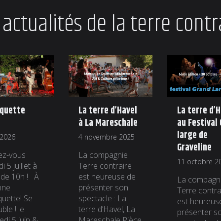
 actualités de la terre contr
Tquette
La terre d’Havel
La terre d’
à La Mareschale
au Festival
large de
 2026
4 novembre 2025
Graveline
ez-vous
La compagnie
11 octobre 2
 5 juillet à
Terre contraire
r de 10h ! À
est heureuse de
La compagn
nne
présenter son
Terre contra
quette! Se
spectacle : La
est heureus
ble ! le
terre d’Havel, La
présenter s
edi 5 juin &
Mareschale Pièce