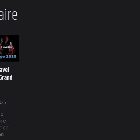
aire
f’ARTquette
Havel
La terre d’Havel
2025
 Grand
au Festival ON
Caumont-sur-
4 juin 2025
Durance !
Rendez-vous
025
7 juillet 2025
samedi 5 juillet à
partir de 10h ! À la
ie
La compagnie
bonne
ire
Terre contraire
f’ARTquette! fête
e de
est heureuse de
ses 10 ans ! Elle
on
présenter son
aura lieu du