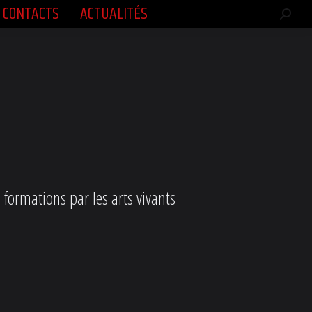
CONTACTS
ACTUALITÉS
CONTACTS
ACTUALITÉS
Rech
Rech
:
:
s formations par les arts vivants