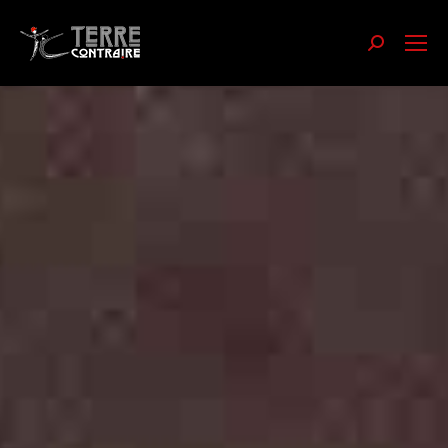
Recherch
: