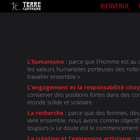
BIENVENUE
BIENVENUE
L’humanisme
:
parce que l’Homme est au cœu
les valeurs humanistes porteuses des notio
travailler ensemble ».
L’engagement et la responsabilité cito
conserver des positions fortes dans des con
monde solide et solidaire.
La recherche
:
parce que des femmes, des h
vivre ensemble, nous avons comme objectif 
toujours (« Le doute est le commencement de
La création et l’expression artistique
:
pa