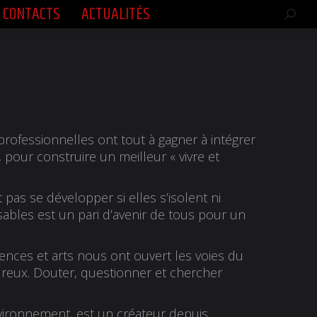
CONTACTS
ACTUALITÉS
CONTACTS
ACTUALITÉS
Rech
Rech
:
:
rofessionnelles ont tout à gagner à intégrer
, pour construire un meilleur « vivre et
pas se développer si elles s’isolent ni
ables est un pari d’avenir de tous pour un
ces et arts nous ont ouvert les voies du
reux. Douter, questionner et chercher
vironnement, est un créateur depuis