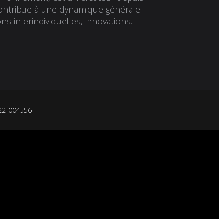
t contribue à une dynamique générale
s interindividuelles, innovations,
022-004556