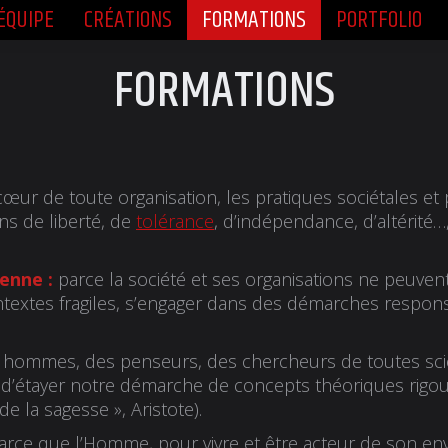
ÉQUIPE
CRÉATIONS
FORMATIONS
PORTFOLIO
ÉQUIPE
CRÉATIONS
FORMATIONS
PORTFOLIO
FORMATIONS
r de toute organisation, les pratiques sociétales et p
ns de liberté, de
tolérance
, d’indépendance, d’altérité…
yenne
:
parce la société et ses organisations ne peuvent 
textes fragiles, s’engager dans des démarches respons
ommes, des penseurs, des chercheurs de toutes scien
d’étayer notre démarche de concepts théoriques rigou
 la sagesse », Aristote).
rce que l’Homme, pour vivre et être acteur de son en