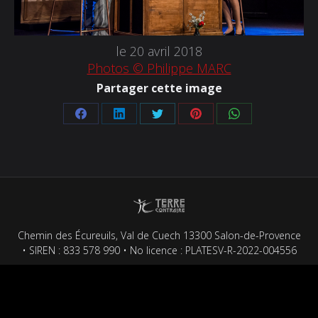
le 20 avril 2018
Photos © Philippe MARC
Partager cette image
Partager
Partager
Partager
Partager
Partager
sur
sur
sur
sur
sur
Facebook
LinkedIn
Twitter
Pinterest
WhatsApp
Chemin des Écureuils, Val de Cuech 13300 Salon-de-Provence
• SIREN : 833 578 990 • No licence : PLATESV-R-2022-004556