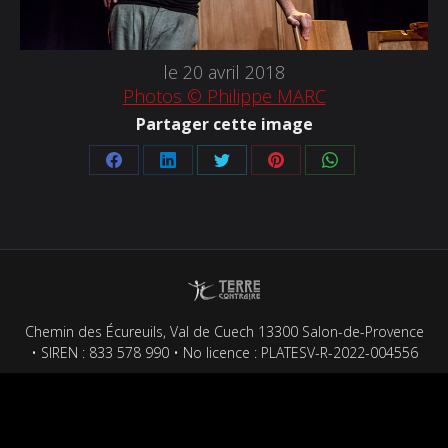
le 20 avril 2018
Photos © Philippe MARC
Partager cette image
Partager
Partager
Partager
Partager
Partager
sur
sur
sur
sur
sur
Facebook
LinkedIn
Twitter
Pinterest
WhatsApp
Chemin des Écureuils, Val de Cuech 13300 Salon-de-Provence
• SIREN : 833 578 990 • No licence : PLATESV-R-2022-004556