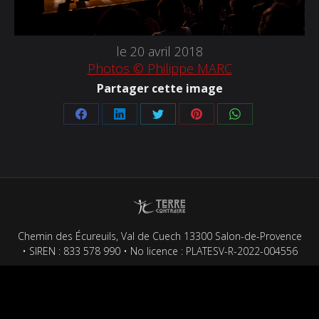
le 20 avril 2018
Photos © Philippe MARC
Partager cette image
Partager
Partager
Partager
Partager
Partager
sur
sur
sur
sur
sur
Facebook
LinkedIn
Twitter
Pinterest
WhatsApp
Chemin des Écureuils, Val de Cuech 13300 Salon-de-Provence
• SIREN : 833 578 990 • No licence : PLATESV-R-2022-004556