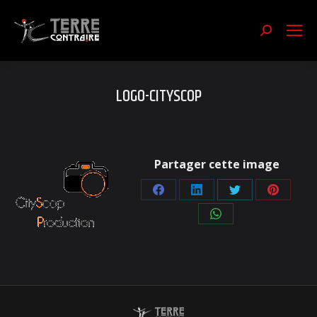
Recherch
:
LOGO-CITYSCOP
Partager cette image
Partager
Partager
Partager
Partager
sur
sur
sur
sur
Partager
Facebook
LinkedIn
Twitter
Pinterest
sur
WhatsApp