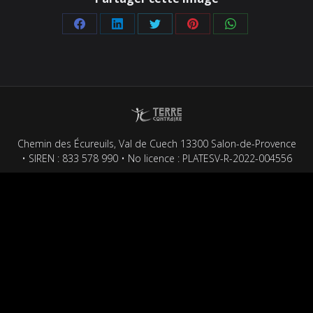
Partager
Partager
Partager
Partager
Partager
sur
sur
sur
sur
sur
Facebook
LinkedIn
Twitter
Pinterest
WhatsApp
Chemin des Écureuils, Val de Cuech 13300 Salon-de-Provence
• SIREN : 833 578 990 • No licence : PLATESV-R-2022-004556