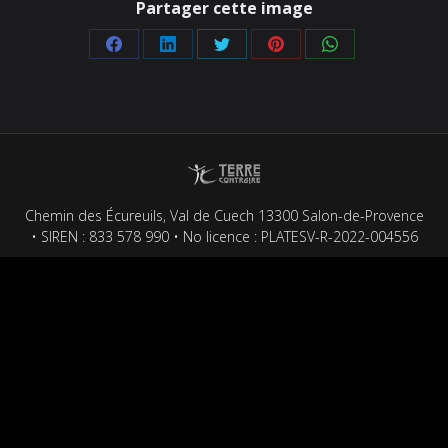
Partager cette image
Partager
Partager
Partager
Partager
Partager
sur
sur
sur
sur
sur
Facebook
LinkedIn
Twitter
Pinterest
WhatsApp
Chemin des Écureuils, Val de Cuech 13300 Salon-de-Provence
• SIREN : 833 578 990 • No licence : PLATESV-R-2022-004556