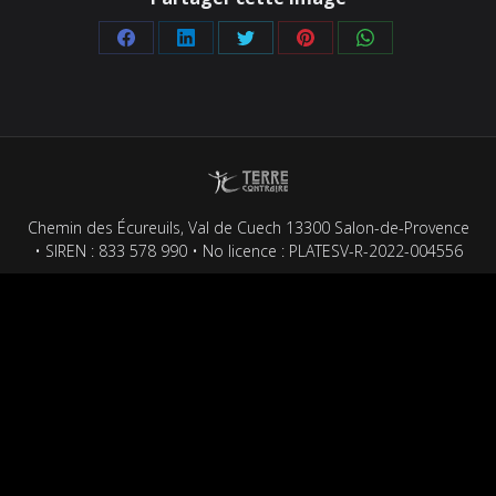
Partager
Partager
Partager
Partager
Partager
sur
sur
sur
sur
sur
Facebook
LinkedIn
Twitter
Pinterest
WhatsApp
Chemin des Écureuils, Val de Cuech 13300 Salon-de-Provence
• SIREN : 833 578 990 • No licence : PLATESV-R-2022-004556