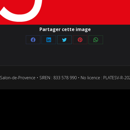
Partager cette image
Partager
Partager
Partager
Partager
Partager
sur
sur
sur
sur
sur
Facebook
LinkedIn
Twitter
Pinterest
WhatsApp
Salon-de-Provence • SIREN : 833 578 990 • No licence : PLATESV-R-2