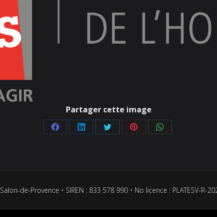
Partager cette image
Partager
Partager
Partager
Partager
Partager
sur
sur
sur
sur
sur
Facebook
LinkedIn
Twitter
Pinterest
WhatsApp
Salon-de-Provence • SIREN : 833 578 990 • No licence : PLATESV-R-2