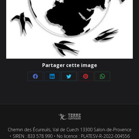
Partager cette image
Partager
Partager
Partager
Partager
Partager
sur
sur
sur
sur
sur
Facebook
LinkedIn
Twitter
Pinterest
WhatsApp
Chemin des Écureuils, Val de Cuech 13300 Salon-de-Provence
• SIREN : 833 578 990 • No licence : PLATESV-R-2022-004556