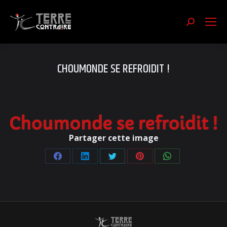
Recherch
:
CHOUMONDE SE REFROIDIT !
Partager cette image
Partager
Partager
Partager
Partager
Partager
sur
sur
sur
sur
sur
Facebook
LinkedIn
Twitter
Pinterest
WhatsApp