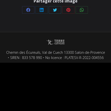
Partager cette image
Partager
Partager
Partager
Partager
Partager
sur
sur
sur
sur
sur
Facebook
LinkedIn
Twitter
Pinterest
WhatsApp
Chemin des Écureuils, Val de Cuech 13300 Salon-de-Provence
• SIREN : 833 578 990 • No licence : PLATESV-R-2022-004556