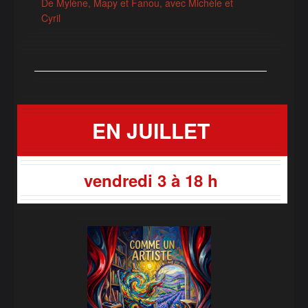
De Mylène, Mapy et Fanou, avec Michèle et
Cyril
EN JUILLET
vendredi 3 à 18 h