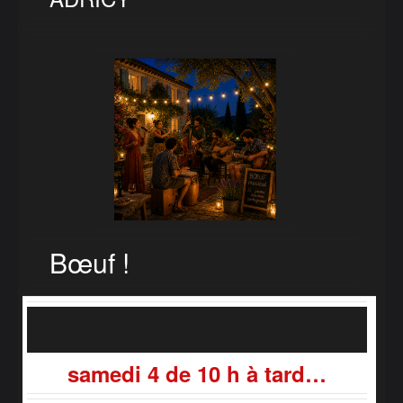
Bœuf !
samedi 4 de 10 h à tard…