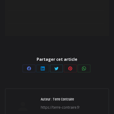
Partager cet article
Partager
Partager
Partager
Partager
Partager
sur
sur
sur
sur
sur
Facebook
LinkedIn
Twitter
Pinterest
WhatsApp
Auteur :
Terre Contraire
https://terre-contraire.fr