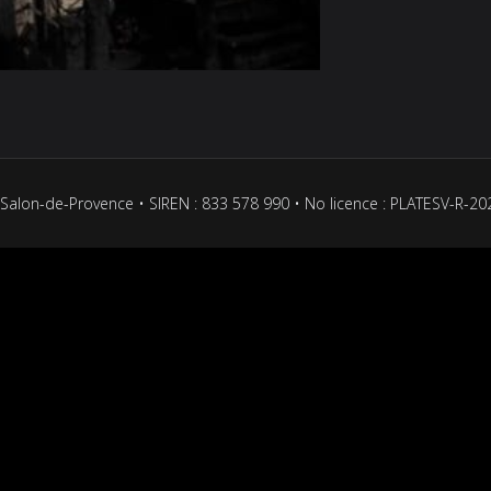
Salon-de-Provence • SIREN : 833 578 990 • No licence : PLATESV-R-2