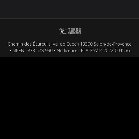
sur
sur
sur
sur
sur
Facebook
LinkedIn
Twitter
Pinterest
WhatsApp
Chemin des Écureuils, Val de Cuech 13300 Salon-de-Provence
• SIREN : 833 578 990 • No licence : PLATESV-R-2022-004556