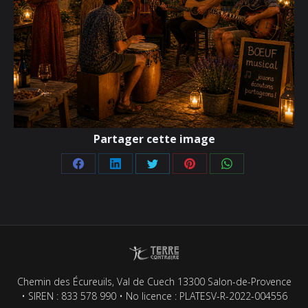
Partager cette image
Partager
Partager
Partager
Partager
Partager
sur
sur
sur
sur
sur
Facebook
LinkedIn
Twitter
Pinterest
WhatsApp
Chemin des Écureuils, Val de Cuech 13300 Salon-de-Provence
• SIREN : 833 578 990 • No licence : PLATESV-R-2022-004556