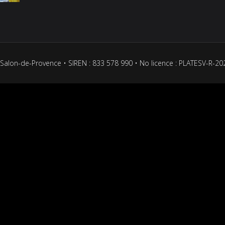
Salon-de-Provence • SIREN : 833 578 990 • No licence : PLATESV-R-2