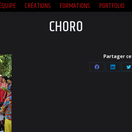
ÉQUIPE
CRÉATIONS
FORMATIONS
PORTFOLIO
ÉQUIPE
CRÉATIONS
FORMATIONS
PORTFOLIO
CHORO
Partager ce
Partager
Partager
P
sur
sur
s
Facebook
LinkedIn
T