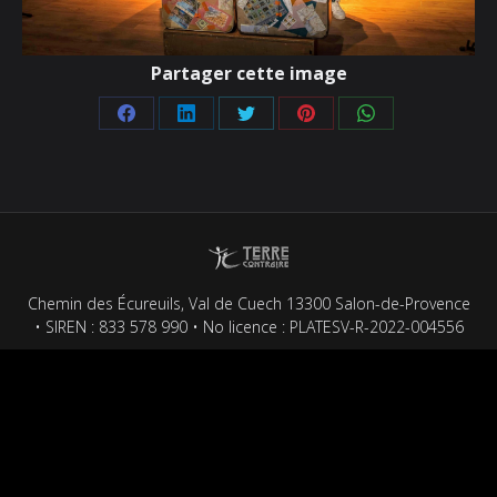
Partager cette image
Partager
Partager
Partager
Partager
Partager
sur
sur
sur
sur
sur
Facebook
LinkedIn
Twitter
Pinterest
WhatsApp
Chemin des Écureuils, Val de Cuech 13300 Salon-de-Provence
• SIREN : 833 578 990 • No licence : PLATESV-R-2022-004556