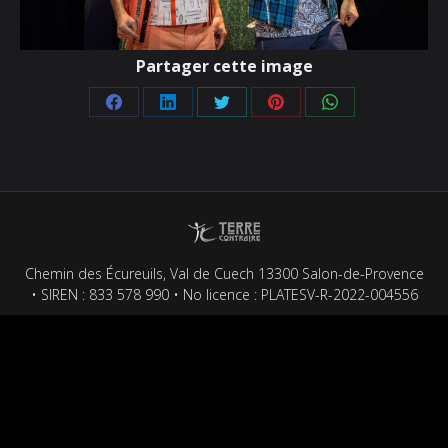
Partager cette image
Partager
Partager
Partager
Partager
Partager
sur
sur
sur
sur
sur
Facebook
LinkedIn
Twitter
Pinterest
WhatsApp
Chemin des Écureuils, Val de Cuech 13300 Salon-de-Provence
• SIREN : 833 578 990 • No licence : PLATESV-R-2022-004556