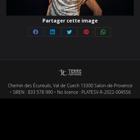
Partager cette image
Partager
Partager
Partager
Partager
Partager
sur
sur
sur
sur
sur
Facebook
LinkedIn
Twitter
Pinterest
WhatsApp
Chemin des Écureuils, Val de Cuech 13300 Salon-de-Provence
• SIREN : 833 578 990 • No licence : PLATESV-R-2022-004556