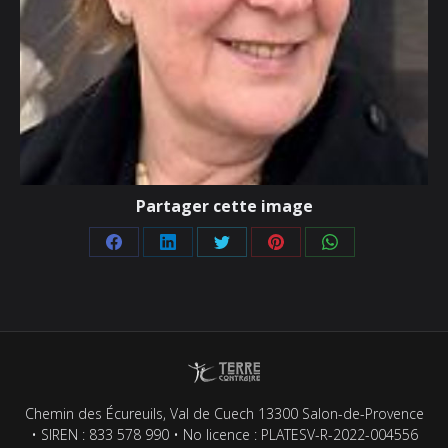
Partager cette image
Partager
Partager
Partager
Partager
Partager
sur
sur
sur
sur
sur
Facebook
LinkedIn
Twitter
Pinterest
WhatsApp
Chemin des Écureuils, Val de Cuech 13300 Salon-de-Provence
• SIREN : 833 578 990 • No licence : PLATESV-R-2022-004556