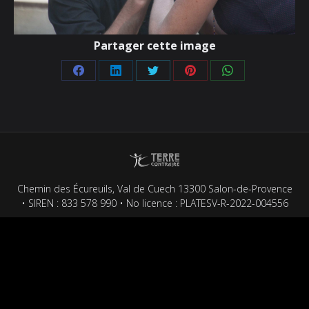
Partager cette image
Partager
Partager
Partager
Partager
Partager
sur
sur
sur
sur
sur
Facebook
LinkedIn
Twitter
Pinterest
WhatsApp
Chemin des Écureuils, Val de Cuech 13300 Salon-de-Provence
• SIREN : 833 578 990 • No licence : PLATESV-R-2022-004556