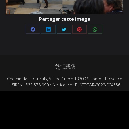
Partager cette image
Partager
Partager
Partager
Partager
Partager
sur
sur
sur
sur
sur
Facebook
LinkedIn
Twitter
Pinterest
WhatsApp
Chemin des Écureuils, Val de Cuech 13300 Salon-de-Provence
• SIREN : 833 578 990 • No licence : PLATESV-R-2022-004556