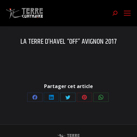
Recherch
:
LA TERRE D’HAVEL “OFF” AVIGNON 2017
Partager cet article
Partager
Partager
Partager
Partager
Partager
sur
sur
sur
sur
sur
Facebook
LinkedIn
Twitter
Pinterest
WhatsApp