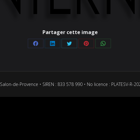
Partager cette image
Partager
Partager
Partager
Partager
Partager
sur
sur
sur
sur
sur
Facebook
LinkedIn
Twitter
Pinterest
WhatsApp
Salon-de-Provence • SIREN : 833 578 990 • No licence : PLATESV-R-2