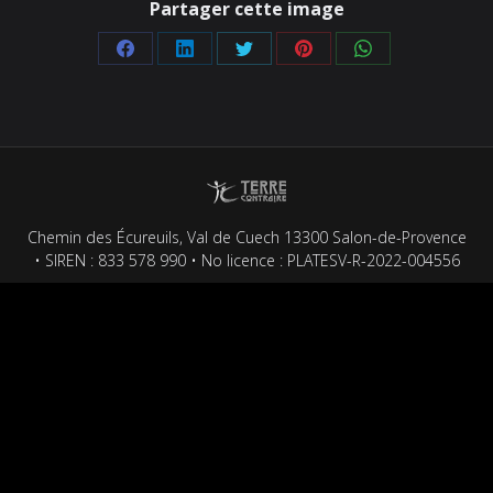
Partager cette image
Partager
Partager
Partager
Partager
Partager
sur
sur
sur
sur
sur
Facebook
LinkedIn
Twitter
Pinterest
WhatsApp
Chemin des Écureuils, Val de Cuech 13300 Salon-de-Provence
• SIREN : 833 578 990 • No licence : PLATESV-R-2022-004556