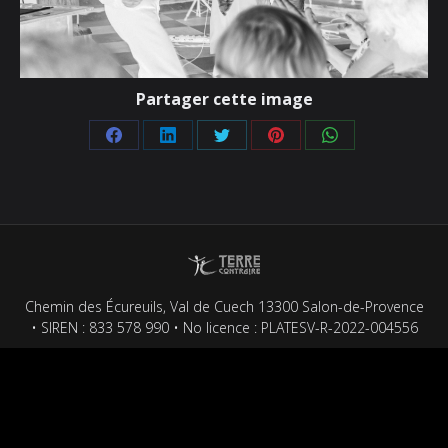
Partager cette image
Partager
Partager
Partager
Partager
Partager
sur
sur
sur
sur
sur
Facebook
LinkedIn
Twitter
Pinterest
WhatsApp
Chemin des Écureuils, Val de Cuech 13300 Salon-de-Provence
• SIREN : 833 578 990 • No licence : PLATESV-R-2022-004556