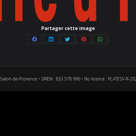
Partager cette image
Partager
Partager
Partager
Partager
Partager
sur
sur
sur
sur
sur
Facebook
LinkedIn
Twitter
Pinterest
WhatsApp
Salon-de-Provence • SIREN : 833 578 990 • No licence : PLATESV-R-2