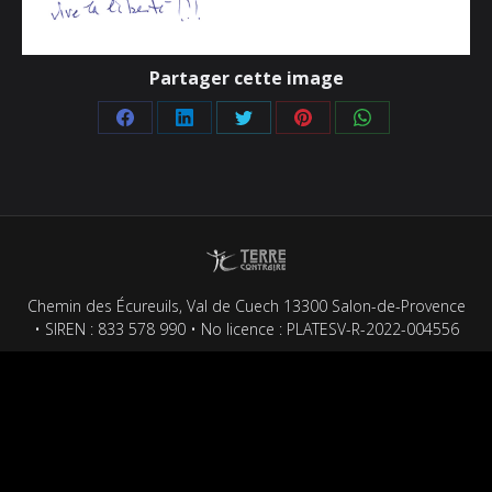
Partager cette image
Partager
Partager
Partager
Partager
Partager
sur
sur
sur
sur
sur
Facebook
LinkedIn
Twitter
Pinterest
WhatsApp
Chemin des Écureuils, Val de Cuech 13300 Salon-de-Provence
• SIREN : 833 578 990 • No licence : PLATESV-R-2022-004556