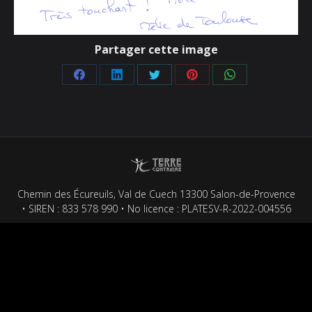
Partager cette image
Partager
Partager
Partager
Partager
Partager
sur
sur
sur
sur
sur
Facebook
LinkedIn
Twitter
Pinterest
WhatsApp
Chemin des Écureuils, Val de Cuech 13300 Salon-de-Provence
• SIREN : 833 578 990 • No licence : PLATESV-R-2022-004556