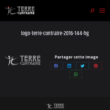
Recherch
:
logo-terre-contraire-2016-144-hg
Partager cette image
Partager
Partager
Partager
Partage
sur
sur
sur
sur
Partager
Facebook
LinkedIn
Twitter
Pinteres
sur
WhatsApp