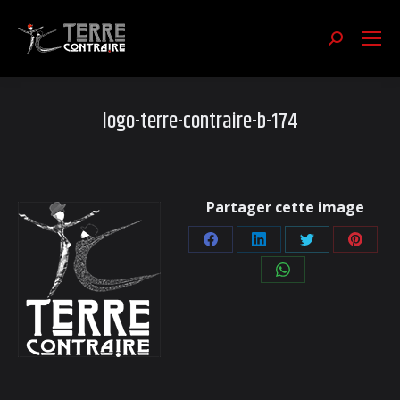
Recherch
:
logo-terre-contraire-b-174
Partager cette image
Partager
Partager
Partager
Partag
sur
sur
sur
sur
Partager
Facebook
LinkedIn
Twitter
Pintere
sur
WhatsApp