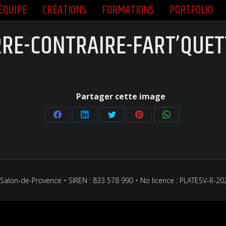
ÉQUIPE
CRÉATIONS
FORMATIONS
PORTFOLIO
ÉQUIPE
CRÉATIONS
FORMATIONS
PORTFOLIO
RRE-CONTRAIRE-FART’QUET
Partager cette image
Partager
Partager
Partager
Partager
Partager
sur
sur
sur
sur
sur
Facebook
LinkedIn
Twitter
Pinterest
WhatsApp
Salon-de-Provence • SIREN : 833 578 990 • No licence : PLATESV-R-2