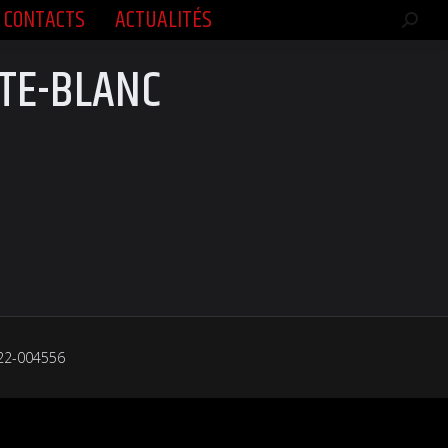
CONTACTS
ACTUALITÉS
CONTACTS
ACTUALITÉS
Rech
Rech
:
:
TE-BLANC
022-004556