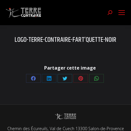
Recherch
:
LOGO-TERRE-CONTRAIRE-FART’QUETTE-NOIR
Partager cette image
Partager
Partager
Partager
Partager
Partager
sur
sur
sur
sur
sur
Facebook
LinkedIn
Twitter
Pinterest
WhatsApp
Chemin des Écureuils, Val de Cuech 13300 Salon-de-Provence