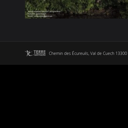
Chemin des Écureuils, Val de Cuech 13300 