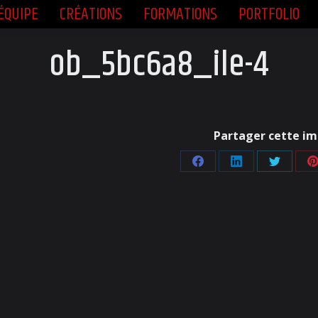
ÉQUIPE
CRÉATIONS
FORMATIONS
PORTFOLIO
ÉQUIPE
CRÉATIONS
FORMATIONS
PORTFOLIO
ob_5bc6a8_ile-4
Partager cette i
Partager
Partager
Partager
P
sur
sur
sur
s
Facebook
LinkedIn
Twitter
P