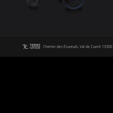
Chemin des Écureuils, Val de Cuech 13300 