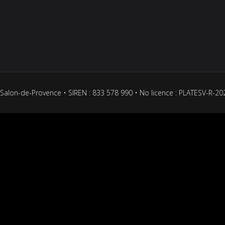
Salon-de-Provence • SIREN : 833 578 990 • No licence : PLATESV-R-2