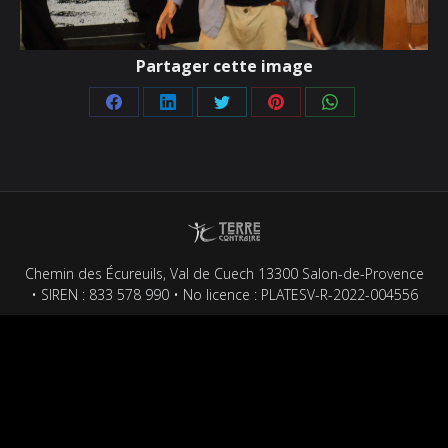
Partager cette image
Partager
Partager
Partager
Partager
Partager
sur
sur
sur
sur
sur
Facebook
LinkedIn
Twitter
Pinterest
WhatsApp
Chemin des Écureuils, Val de Cuech 13300 Salon-de-Provence
• SIREN : 833 578 990 • No licence : PLATESV-R-2022-004556