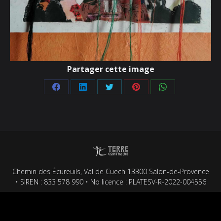
Partager cette image
Partager
Partager
Partager
Partager
Partager
sur
sur
sur
sur
sur
Facebook
LinkedIn
Twitter
Pinterest
WhatsApp
Chemin des Écureuils, Val de Cuech 13300 Salon-de-Provence
• SIREN : 833 578 990 • No licence : PLATESV-R-2022-004556