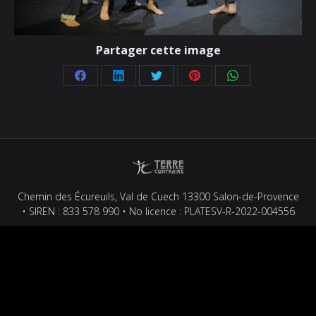
Partager cette image
Partager
Partager
Partager
Partager
Partager
sur
sur
sur
sur
sur
Facebook
LinkedIn
Twitter
Pinterest
WhatsApp
Chemin des Écureuils, Val de Cuech 13300 Salon-de-Provence
• SIREN : 833 578 990 • No licence : PLATESV-R-2022-004556