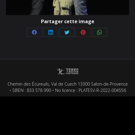
Partager cette image
Partager
Partager
Partager
Partager
Partager
sur
sur
sur
sur
sur
Facebook
LinkedIn
Twitter
Pinterest
WhatsApp
Chemin des Écureuils, Val de Cuech 13300 Salon-de-Provence
• SIREN : 833 578 990 • No licence : PLATESV-R-2022-004556