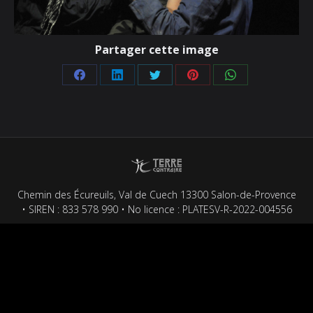
Partager cette image
Partager
Partager
Partager
Partager
Partager
sur
sur
sur
sur
sur
Facebook
LinkedIn
Twitter
Pinterest
WhatsApp
Chemin des Écureuils, Val de Cuech 13300 Salon-de-Provence
• SIREN : 833 578 990 • No licence : PLATESV-R-2022-004556