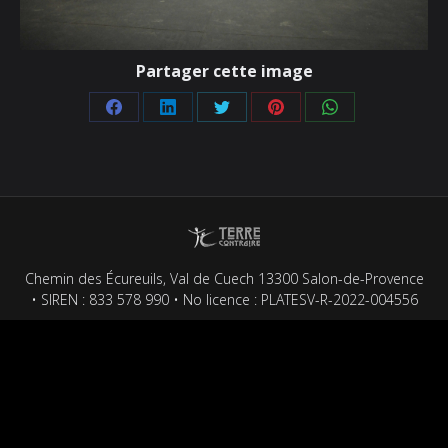
Partager cette image
Partager
Partager
Partager
Partager
Partager
sur
sur
sur
sur
sur
Facebook
LinkedIn
Twitter
Pinterest
WhatsApp
Chemin des Écureuils, Val de Cuech 13300 Salon-de-Provence
• SIREN : 833 578 990 • No licence : PLATESV-R-2022-004556