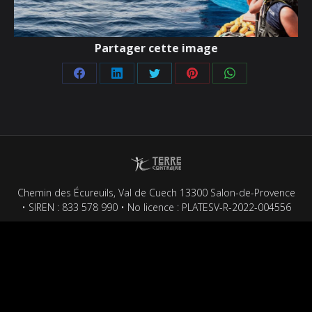
Partager cette image
Partager
Partager
Partager
Partager
Partager
sur
sur
sur
sur
sur
Facebook
LinkedIn
Twitter
Pinterest
WhatsApp
Chemin des Écureuils, Val de Cuech 13300 Salon-de-Provence
• SIREN : 833 578 990 • No licence : PLATESV-R-2022-004556