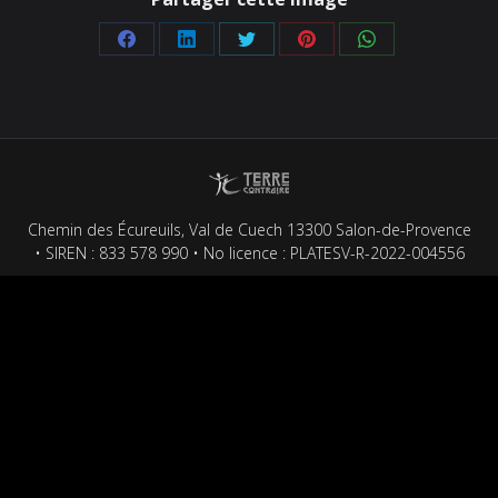
Partager
Partager
Partager
Partager
Partager
sur
sur
sur
sur
sur
Facebook
LinkedIn
Twitter
Pinterest
WhatsApp
Chemin des Écureuils, Val de Cuech 13300 Salon-de-Provence
• SIREN : 833 578 990 • No licence : PLATESV-R-2022-004556