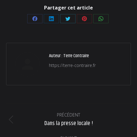
Partager cet article
Partager
Partager
Partager
Partager
Partager
sur
sur
sur
sur
sur
Facebook
LinkedIn
Twitter
Pinterest
WhatsApp
Auteur :
Terre Contraire
https://terre-contraire.fr
Navigation
PRÉCÉDENT
article
Dans la presse locale !
Article
précédent