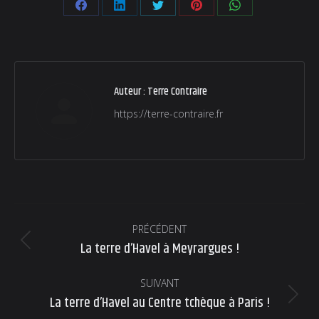
Partager
Partager
Partager
Partager
Partager
sur
sur
sur
sur
sur
Facebook
LinkedIn
Twitter
Pinterest
WhatsApp
Auteur :
Terre Contraire
https://terre-contraire.fr
Navigation
PRÉCÉDENT
article
La terre d’Havel à Meyrargues !
Article
précédent
:
SUIVANT
La terre d’Havel au Centre tchèque à Paris !
Article
suivant