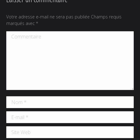
Votre adresse e-mail ne sera pas publiée Champs requis
marqués avec
*
Commentaire
Nom *
E-mail *
Site Web